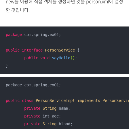
new를 이용해 직접 객체를 생성하던 것을 person.xml에 설정
한 것입니다.
package
 com.spring.ex01;

public
interface
PersonService
{

public
void
sayHello
()
;

package com.spring.ex01;

public
class
PersonServiceImpl
implements
PersonServi
private
String
 name;

private
 int age;

private
String
 blood;
