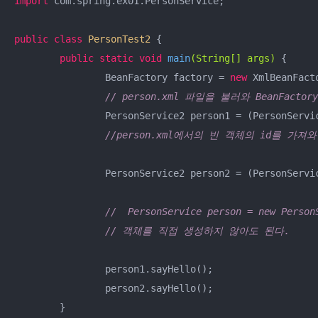
import
 com.spring.ex01.PersonService;

public
class
PersonTest2
{

public
static
void
main
(String[] args)
{

		BeanFactory factory = 
new
 XmlBeanFact
// person.xml 파일을 불러와 BeanFac
		PersonService2 person1 = (PersonServ
//person.xml에서의 빈 객체의 id를 
		PersonService2 person2 = (PersonServ
//  PersonService person = new Pe
// 객체를 직접 생성하지 않아도 된다.
		person1.sayHello();

		person2.sayHello();

	}
