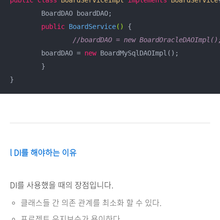
public
class
BoardServiceImpl
implements
BoardService
{
	BoardDAO boardDAO;

public
BoardService
()
{

//boardDAO = new BoardOracleDAOIm
        boardDAO = 
new
 BoardMySqlDAOImpl();

	}

l DI를 해야하는 이유
DI를 사용했을 때의 장점입니다.
클래스들 간 의존 관계를 최소화 할 수 있다.
프로젝트 유지보수가 용이하다.