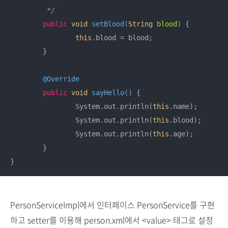
	 */
public
void
setBlood
(
String
 blood
)
 {

this
.blood = blood;

	}

@Override
public
void
sayHello
(
)
 {

		System.out.println(
this
.name);

		System.out.println(
this
.blood);

		System.out.println(
this
.age);

	}

PersonServiceImpl에서 인터페이스 PersonService를 구현
하고 setter를 이용해 person.xml에서 <value> 태그로 설정