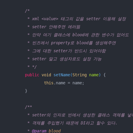
/*

	 * xml <value> 태그의 값을 setter 이용해 설정

	 * setter 안해주면 에러뜸

	 * 만약 여기 클래스에 blood에 관한 변수가 없어도

	 * 빈즈에서 property로 blood를 생성해주면

	 * 그에 대한 setter가 반드시 있어야함

	 * setter 말고 생성자로도 설정 가능

	 * */
public
void
setName
(
String
 name
)
 {

this
.name = name;

	}

/**

	 * setter의 인자로 빈에서 생성한 클래스 객체를 넣어줌으로써

	 * 객체를 주입했기 때문에 DI라고 할수 있다.

	 * 
@param 
blood