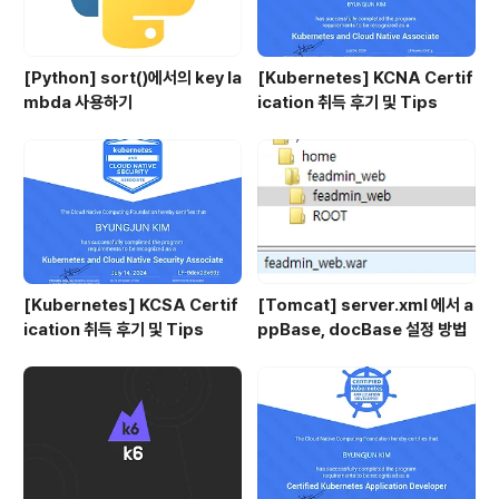
[Python] sort()에서의 key la
[Kubernetes] KCNA Certif
mbda 사용하기
ication 취득 후기 및 Tips
[Kubernetes] KCSA Certif
[Tomcat] server.xml 에서 a
ication 취득 후기 및 Tips
ppBase, docBase 설정 방법