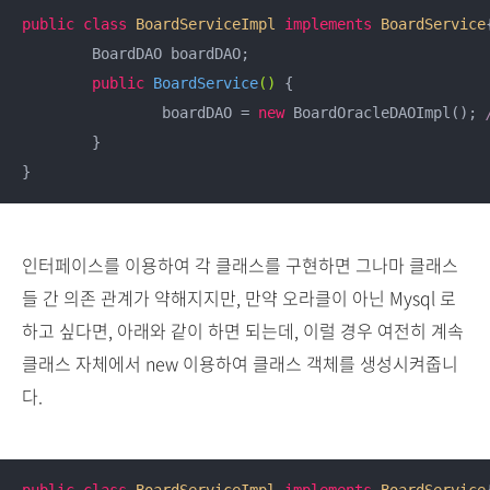
public
class
BoardServiceImpl
implements
BoardService
{
	BoardDAO boardDAO;

public
BoardService
()
{

		boardDAO = 
new
 BoardOracleDAOImpl(); 
	}

인터페이스를 이용하여 각 클래스를 구현하면 그나마 클래스
들 간 의존 관계가 약해지지만, 만약 오라클이 아닌 Mysql 로
하고 싶다면, 아래와 같이 하면 되는데, 이럴 경우 여전히 계속
클래스 자체에서 new 이용하여 클래스 객체를 생성시켜줍니
다.