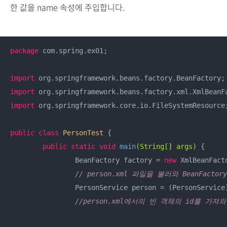
한 값을 name 속성에 주입합니다.
package
 com.spring.ex01;

import
import
import
 org.springframework.core.io.FileSystemResource;
public
class
PersonTest
{

public
static
void
main
(String[] args)
{

		BeanFactory factory = 
new
 XmlBeanFact
// person.xml 파일을 불러와 BeanFa
		PersonService person = (PersonServic
//person.xml에서의 빈 객체의 id를 