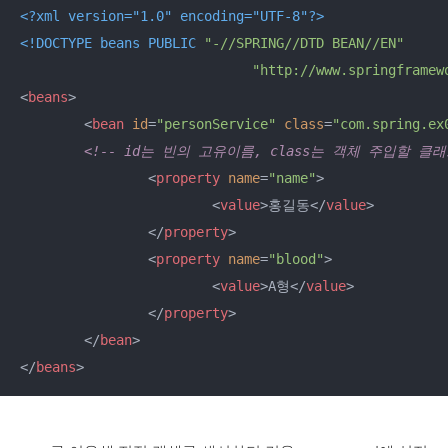
<?xml version="1.0" encoding="UTF-8"?>
<!DOCTYPE 
beans
PUBLIC
"-//SPRING//DTD BEAN//EN"
"http://www.springframew
<
beans
>
<
bean
id
=
"personService"
class
=
"com.spring.ex
<!-- id는 빈의 고유이름, class는 객체 주입할 클래
<
property
name
=
"name"
>
<
value
>
홍길동
</
value
>
</
property
>
<
property
name
=
"blood"
>
<
value
>
A형
</
value
>
</
property
>
</
bean
>
</
beans
>