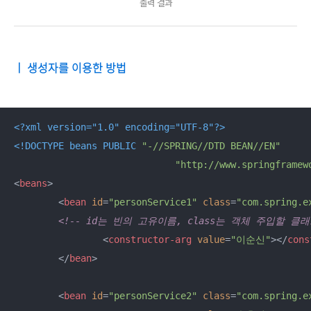
출력 결과
ㅣ 생성자를 이용한 방법
<?xml version="1.0" encoding="UTF-8"?>
<!DOCTYPE 
beans
PUBLIC
"-//SPRING//DTD BEAN//EN"
"http://www.springframew
<
beans
>
<
bean
id
=
"personService1"
class
=
"com.spring.e
<!-- id는 빈의 고유이름, class는 객체 주입할 클래
<
constructor-arg
value
=
"이순신"
>
</
cons
</
bean
>
<
bean
id
=
"personService2"
class
=
"com.spring.e