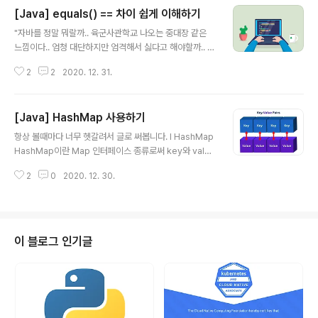
[Java] equals() == 차이 쉽게 이해하기
글 내용
"자바를 정말 뭐랄까.. 육군사관학교 나오는 중대장 같은
느낌이다.. 엄청 대단하지만 엄격해서 싫다고 해야할까.. 분
명 보이기엔 같아보이지만 다른게 너무 많다. 스크립트 언
2
2
2020. 12. 31.
어가 관대한것에 비해 자바는 상당히 엄격하다. 엄격한 곳
에서 오는 장점은 분명하지만 그만큼 개발자들을 가끔 괴
롭힌다." 그래서 이번 글에는 저를 엄청나게 괴롭혔던 equ
[Java] HashMap 사용하기
als() 와 == 의 차이를 알아보려고 합니다. 글에 앞서 이해
글 내용
하는데 큰 도움을 주신 박 본부장님께 감사의 인사를 드립
항상 볼때마다 너무 헷갈려서 글로 써봅니다. l HashMap
니다!! l String 변수를 생성할 때 String은 int, float, do
HashMap이란 Map 인터페이스 종류로써 key와 value
uble 등과 다르게 자바에서는 클래스로 통합니다. 클래스
형태로 데이터를 저장하는 구조를 가집니다. 그리고 이름
이기 때문에 다른 데이터형과 다르게 객체로도 생성이 가
2
0
2020. 12. 30.
에서 알수 있듯이 hashing(해싱)은 많의 양의 데이터를 검
능합니다. 리터럴을 이용하여 String 생성 new 연산자..
색하는 데 있어서 뛰어난 성능 보여준다고 합니다. 해싱이
란?? 대부분의 탐색 방법들은 탐색 키를 저장된 키 값과 반
복적으로 비교하면서 탐색을 원하는 항목에 접근합니다.
해싱은 키 값에 직접 산술적인 연산을 적용하여 항목이 저
이 블로그 인기글
장되어 있는 테이블의 주소를 계산하여 항목에 접근합니
다. 이렇듯 키 값의 연산에 의해 직접 접근이 가능한 구조를
해시 테이블이라 하고, 해시 테이블을 이용해 탐색하는 방
법을 해싱이라고 합니다. key는 중복되면 안되지만 만약
중복된다면 최근 ke..