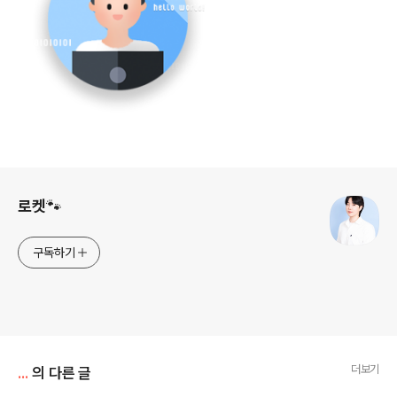
로그 정보
로켓🐾
구독하기
더보기
...
의 다른 글