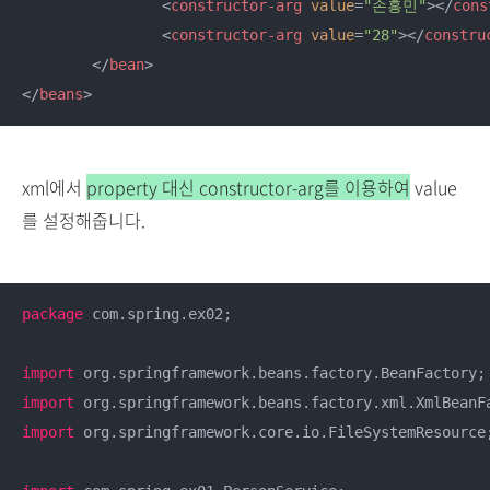
<
constructor-arg
value
=
"손흥민"
>
</
cons
<
constructor-arg
value
=
"28"
>
</
constru
</
bean
>
</
beans
>
xml에서
property 대신 constructor-arg를 이용하여
value
를 설정해줍니다.
package
 com.spring.ex02;

import
import
import
 org.springframework.core.io.FileSystemResource;